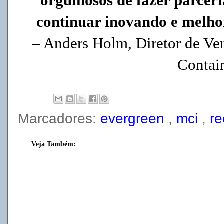
orgulhosos de fazer parcer
continuar inovando e melho
–
Anders Holm, Diretor de Ve
Contain
Marcadores:
evergreen
,
mci
,
re
Veja Também: