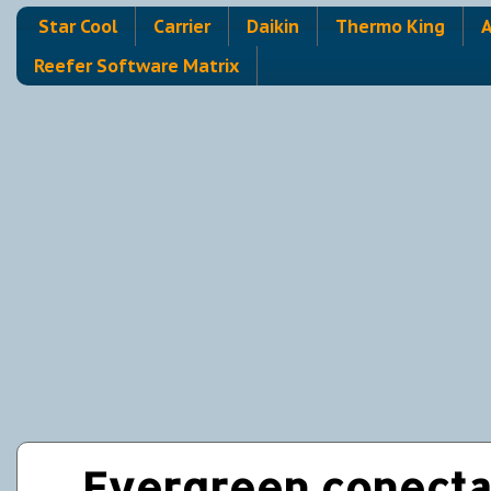
Star Cool
Carrier
Daikin
Thermo King
A
Reefer Software Matrix
Evergreen conecta