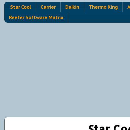
Star Cool
Carrier
Daikin
Thermo King
A
Reefer Software Matrix
Star Co