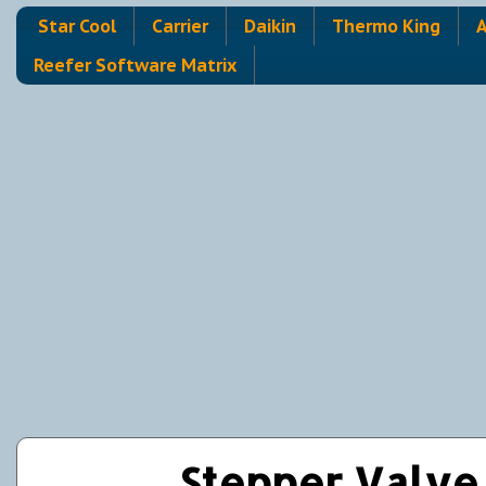
Star Cool
Carrier
Daikin
Thermo King
A
Reefer Software Matrix
Stepper Valve