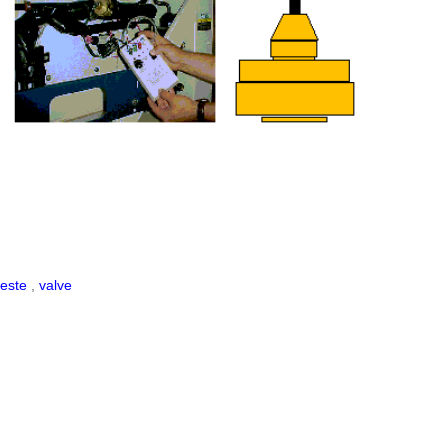
teste
,
valve