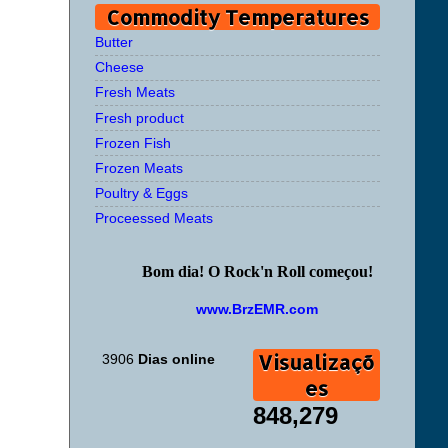
Commodity Temperatures
Butter
Cheese
Fresh Meats
Fresh product
Frozen Fish
Frozen Meats
Poultry & Eggs
Proceessed Meats
Bom dia! O Rock'n Roll começou!
www.BrzEMR.com
Visualizaçõ
3906
Dias online
es
848,279