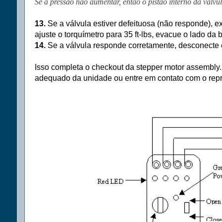
Se a pressão não aumentar, então o pistão interno da válv
13.
Se a válvula estiver defeituosa (não responde), 
ajuste o torquímetro para
35 ft-lbs, evacue o lado da 
14.
Se a válvula responde corretamente, desconecte o
Isso completa o checkout da
stepper motor assembly
adequado da unidade ou entre em contato com o repr