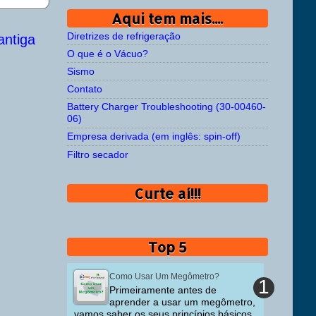
Aqui tem mais....
Diretrizes de refrigeração
ntiga
O que é o Vácuo?
Sismo
Contato
Battery Charger Troubleshooting (30-00460-
06)
Empresa derivada (em inglês: spin-off)
Filtro secador
Curte aí!!!
Top 5
Como Usar Um Megômetro?
Primeiramente antes de
aprender a usar um megômetro,
vamos saber os seus princípios básicos