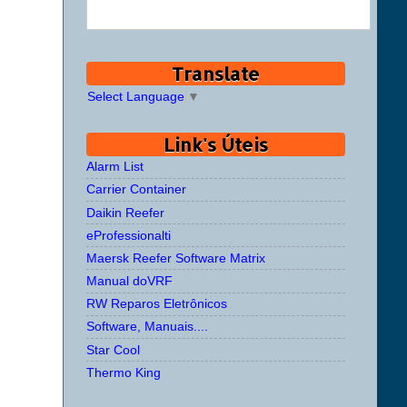
Translate
Select Language
▼
Link's Úteis
Alarm List
Carrier Container
Daikin Reefer
eProfessionalti
Maersk Reefer Software Matrix
Manual doVRF
RW Reparos Eletrônicos
Software, Manuais....
Star Cool
Thermo King