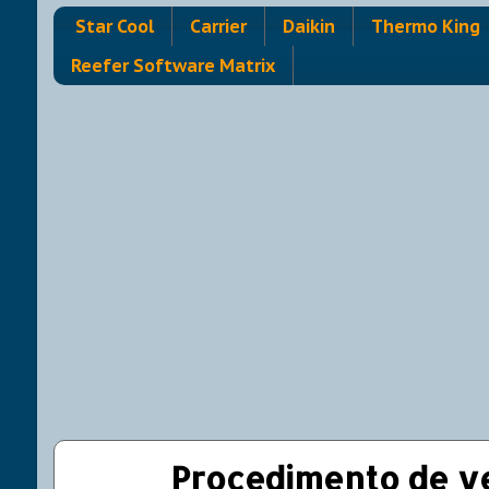
Star Cool
Carrier
Daikin
Thermo King
Reefer Software Matrix
Procedimento de ve