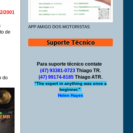
12/2001
s
APP AMIGO DOS MOTORISTAS
to de
Suporte Técnico
Para suporte técnico contate
(47) 93381-0723
Thiago TR.
(47) 99174-8185
Thiago ATR.
o do
"The expert in anything was once a
beginner."
Helen Hayes