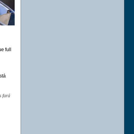
que
full
stá
s fará