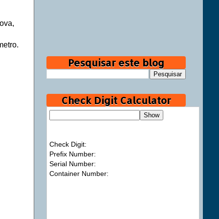
ova,
etro.
Pesquisar este blog
Check Digit Calculator
Check Digit:
Prefix Number:
Serial Number:
Container Number: