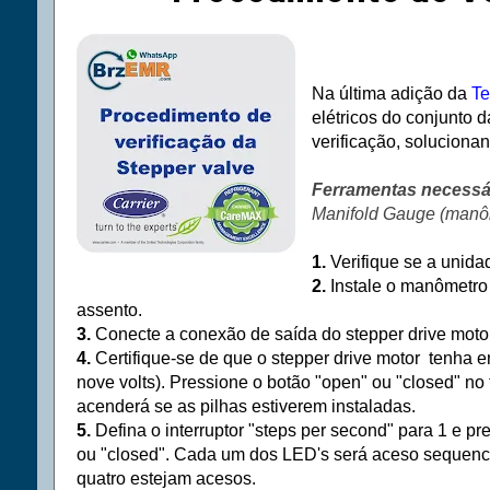
Na última adição da
Te
elétricos do conjunto 
verificação, soluciona
Ferramentas necessá
Manifold Gauge (manô
1.
Verifique se a unida
2.
Instale o manômetro 
assento.
3.
Conecte a conexão de saída do
stepper drive moto
4.
Certifique-se de que o
stepper drive motor
tenha en
nove volts). Pressione o botão "open" ou "closed" no
acenderá se as pilhas estiverem instaladas.
5.
Defina o interruptor "steps per second" para 1 e pr
ou "closed". Cada um dos LED's será aceso sequenci
quatro estejam acesos.