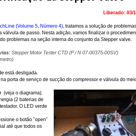
Liberado:
03/
chLine (Volume 5, Número 4)
, tratamos a solução de problema
da válvula de passo. Nesta adição, vamos finalizar o procedimen
ndo problemas na seção interna do conjunto da Stepper valve
.
rias:
Stepper Motor Tester CTD (P / N 07-00375-00SV)
metro)
de está desligada.
na porta de serviço de sucção do compressor e válvula do mei
r
(veja o diagrama).
ergia (2 baterias de
 testador. O LED verde
essione o botão "open"
al até que todos os