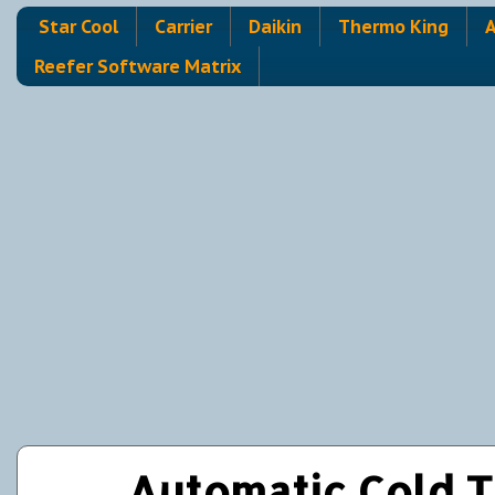
Star Cool
Carrier
Daikin
Thermo King
A
Reefer Software Matrix
Automatic Cold T