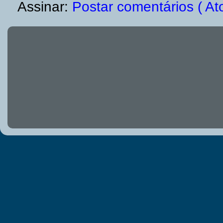
Assinar:
Postar comentários ( At