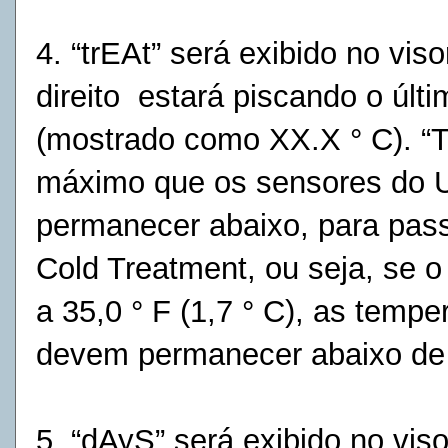
4. “trEAt” será exibido no vis
direito
estará piscando o últi
(mostrado como XX.X
° C). “
máximo que os sensores do 
permanecer abaixo, para pas
Cold Treatment, ou seja, se o
a 35,0 ° F (1,7 ° C), as
tempe
devem
permanecer abaixo de 3
5. “dAyS” será exibido no viso