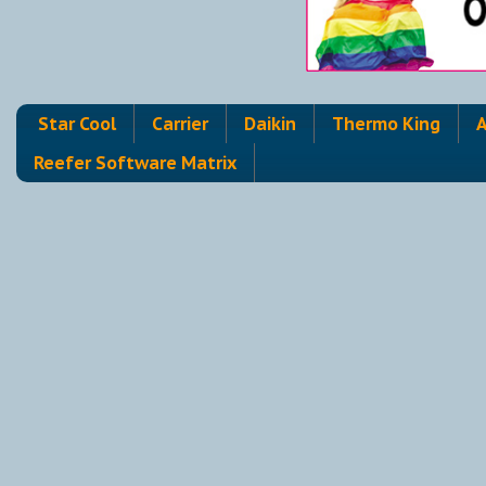
Star Cool
Carrier
Daikin
Thermo King
A
Reefer Software Matrix