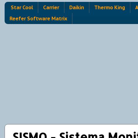
Star Cool
Carrier
Daikin
Thermo King
A
Reefer Software Matrix
SISMO - Sistema Mon