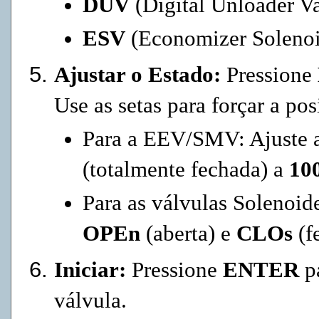
DUV
(Digital Unloader Va
ESV
(Economizer Solenoi
Ajustar o Estado:
Pressione
Use as setas para forçar a po
Para a EEV/SMV: Ajuste a
(totalmente fechada) a
10
Para as válvulas Solenoid
OPEn
(aberta) e
CLOs
(f
Iniciar:
Pressione
ENTER
pa
válvula.