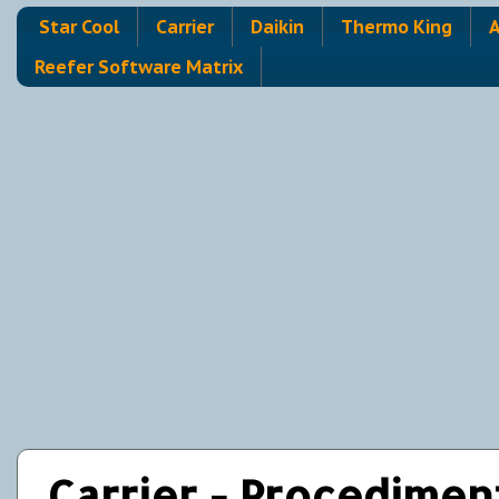
Star Cool
Carrier
Daikin
Thermo King
A
Reefer Software Matrix
Carrier - Procedimen