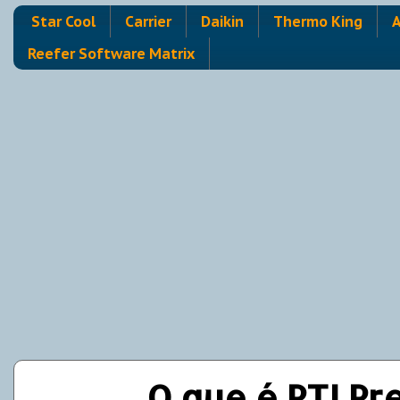
Star Cool
Carrier
Daikin
Thermo King
A
Reefer Software Matrix
O que é PTI Pr