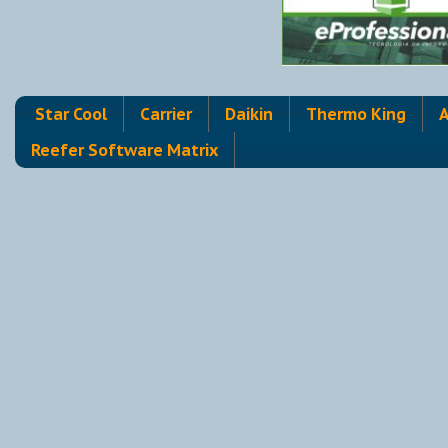
Star Cool
Carrier
Daikin
Thermo King
A
Reefer Software Matrix