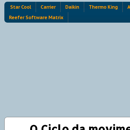
Star Cool
Carrier
Daikin
Thermo King
A
Reefer Software Matrix
O Ciclo da movim