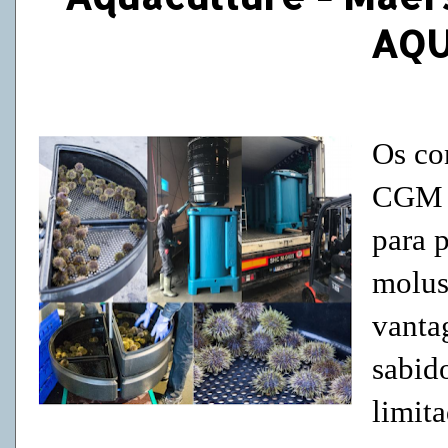
AQU
Os co
CGM
para 
molus
vanta
sabid
limita