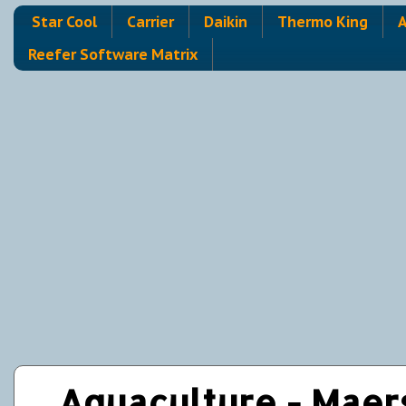
Star Cool
Carrier
Daikin
Thermo King
A
Reefer Software Matrix
Aquaculture - Maer