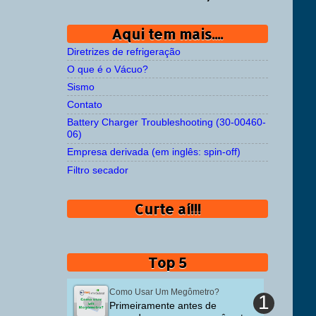
Aqui tem mais....
Diretrizes de refrigeração
O que é o Vácuo?
Sismo
Contato
Battery Charger Troubleshooting (30-00460-
06)
Empresa derivada (em inglês: spin-off)
Filtro secador
Curte aí!!!
Top 5
Como Usar Um Megômetro?
Primeiramente antes de