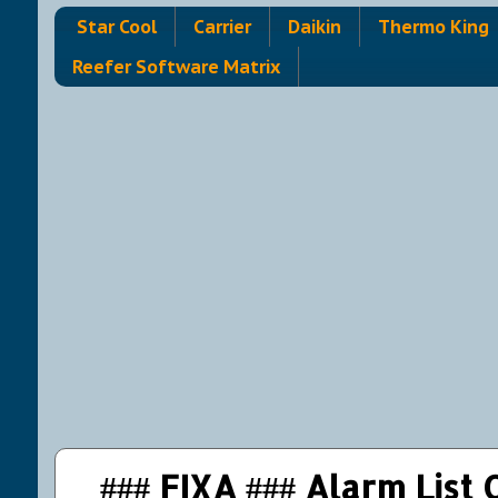
Star Cool
Carrier
Daikin
Thermo King
Reefer Software Matrix
### FIXA ### Alarm List 