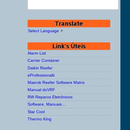
Translate
Select Language
▼
Link's Úteis
Alarm List
Carrier Container
Daikin Reefer
eProfessionalti
Maersk Reefer Software Matrix
Manual doVRF
RW Reparos Eletrônicos
Software, Manuais....
Star Cool
Thermo King