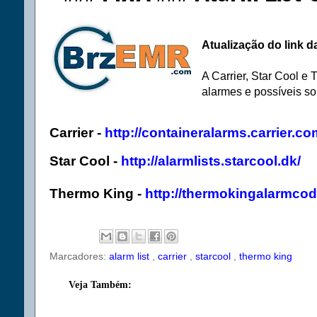
Atualização do link 
A Carrier, Star Cool 
alarmes e possíveis so
Carrier -
http://containeralarms.carrier.c
Star Cool
-
http://alarmlists.starcool.dk/
Thermo King -
http://thermokingalarmco
Marcadores:
alarm list
,
carrier
,
starcool
,
thermo king
Veja Também: