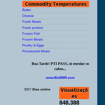
Commodity Temperatures
Butter
Cheese
Fresh Meats
Fresh product
Frozen Fish
Frozen Meats
Poultry & Eggs
Proceessed Meats
Boa Tarde! PTI PASS, só enrolar os
cabos...
www.BrzEMR.com
Visualizaçõ
3907
Dias online
es
848,388