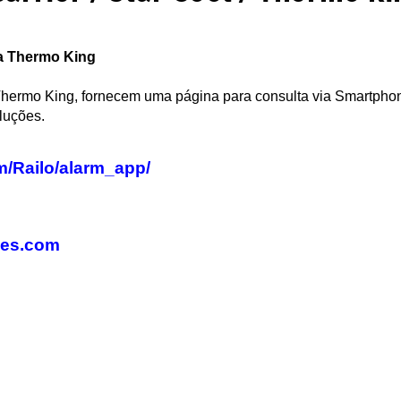
da Thermo King
e Thermo King, fornecem uma página para consulta via Smartpho
luções.
om/Railo/alarm_app/
des.com