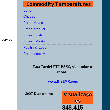
Commodity Temperatures
Butter
Cheese
Fresh Meats
Fresh product
Frozen Fish
e serviço
Frozen Meats
Poultry & Eggs
Proceessed Meats
Boa Tarde! PTI PASS, só enrolar os
cabos...
www.BrzEMR.com
Visualizaçõ
3907
Dias online
es
848,415