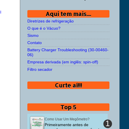
l
Aqui tem mais....
Diretrizes de refrigeração
O que é o Vácuo?
Sismo
Contato
Battery Charger Troubleshooting (30-00460-
06)
Empresa derivada (em inglês: spin-off)
Filtro secador
Curte aí!!!
Top 5
Como Usar Um Megômetro?
Primeiramente antes de