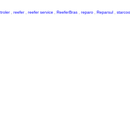
troler
,
reefer
,
reefer service
,
ReeferBras
,
reparo
,
Reparsul
,
starcoo