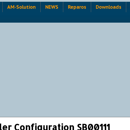
AM-Solution
NEWS
Reparos
Downloads
ler Configuration SB00111