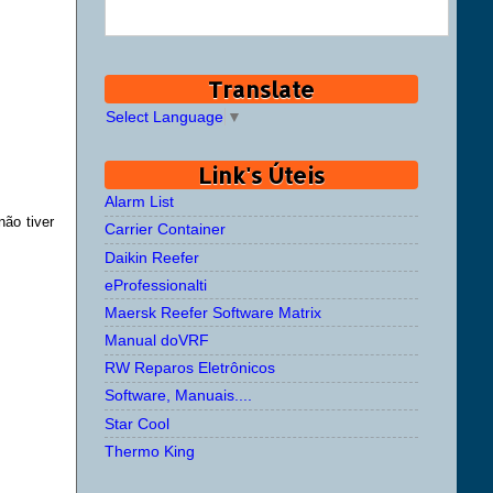
Translate
Select Language
▼
Link's Úteis
Alarm List
não tiver
Carrier Container
Daikin Reefer
eProfessionalti
Maersk Reefer Software Matrix
Manual doVRF
RW Reparos Eletrônicos
Software, Manuais....
Star Cool
Thermo King