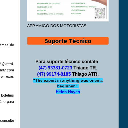
APP AMIGO DOS MOTORISTAS
Suporte Técnico
blemas do
Para suporte técnico contate
 (preto).
(47) 93381-0723
Thiago TR.
erar com
(47) 99174-8185
Thiago ATR.
ter mais
"The expert in anything was once a
beginner."
Helen Hayes
 boletins
rio para
consulte