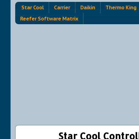
Star Cool
Carrier
Daikin
Thermo King
Reefer Software Matrix
Star Cool Control